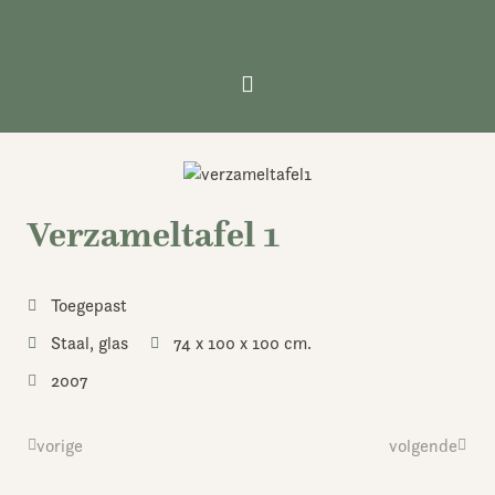
Ga
naar
de
inhoud
Verzameltafel 1
Toegepast
Staal, glas
74 x 100 x 100 cm.
2007
Vorige
vorige
volgende
Volge