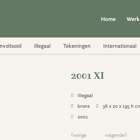
Home
Werk
nvoltooid
Illegaal
Tekeningen
Internationaal
2001 XI
Illegaal
brons
36 x 20 x 195 h c
2001
Vorige
vorige
volgende
Volgend