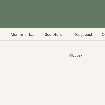
Ga
naar
de
inhoud
Monumentaal
Sculpturen
Toegepast
O