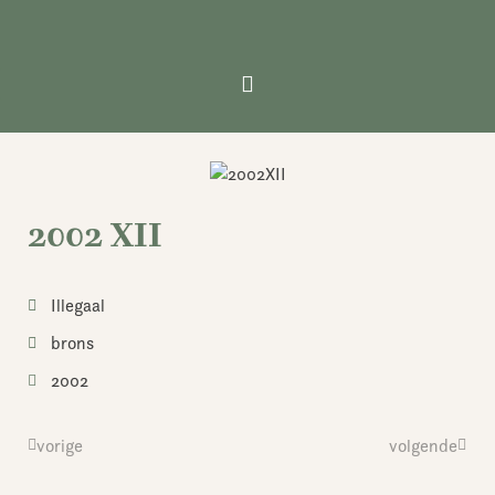
Ga
naar
de
inhoud
2002 XII
Illegaal
brons
2002
Vorige
vorige
volgende
Volge