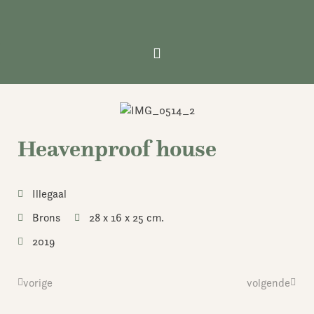
Ga
naar
de
inhoud
Heavenproof house
Illegaal
Brons
28 x 16 x 25 cm.
2019
Vorige
vorige
volgende
Volge