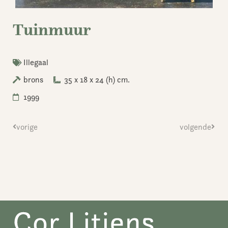
Tuinmuur
Illegaal
brons
35 x 18 x 24 (h) cm.
1999
Vorige
vorige
volgende
Volge