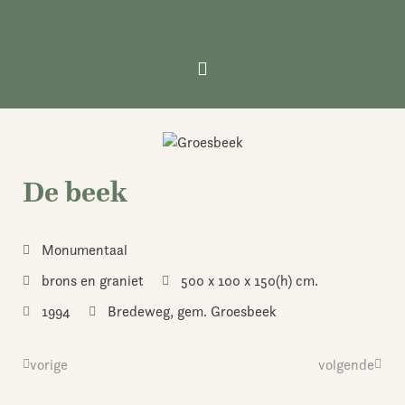
Ga
naar
de
inhoud
De beek
Monumentaal
brons en graniet
500 x 100 x 150(h) cm.
1994
Bredeweg, gem. Groesbeek
Vorige
vorige
volgende
Volge