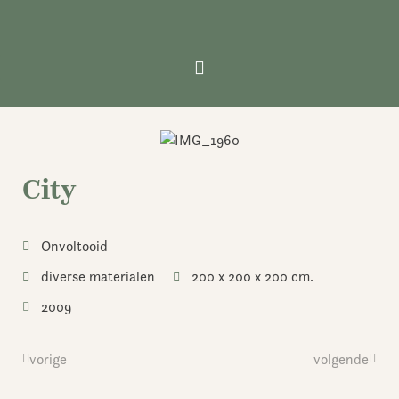
Ga
naar
de
inhoud
City
Onvoltooid
diverse materialen
200 x 200 x 200 cm.
2009
Vorige
vorige
volgende
Volge