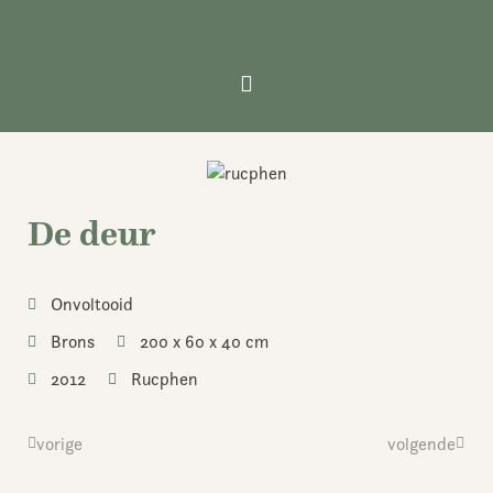
Ga
naar
de
inhoud
De deur
Onvoltooid
Brons
200 x 60 x 40 cm
2012
Rucphen
Vorige
vorige
volgende
Volge