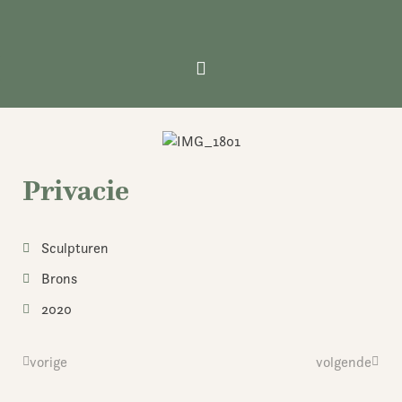
Ga
naar
de
inhoud
Privacie
Sculpturen
Brons
2020
Vorige
vorige
volgende
Volge