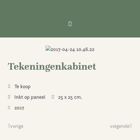
Ga
naar
de
inhoud
Tekeningenkabinet
Te koop
Inkt op paneel
25 x 25 cm.
2017
Vorige
vorige
volgende
Volge