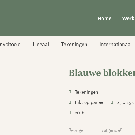
Home
Werk
nvoltooid
Illegaal
Tekeningen
Internationaal
Blauwe blokke
Tekeningen
Inkt op paneel
25 x 25 
2016
Vorige
vorige
volgende
Volgend