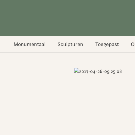
Ga
naar
de
inhoud
Monumentaal
Sculpturen
Toegepast
O