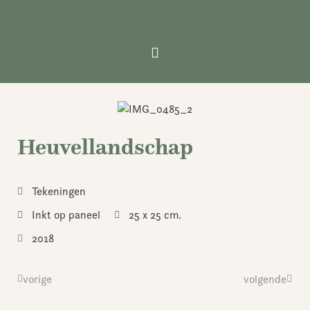
Ga
naar
de
inhoud
Heuvellandschap
Tekeningen
Inkt op paneel
25 x 25 cm.
2018
Vorige
vorige
volgende
Volge