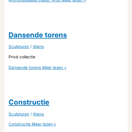
Anthoniuskapel Deest 1456
Meer lezen »
Dansende torens
Sculpturen
/
litjens
Privé collectie
Dansende torens
Meer lezen »
Constructie
Sculpturen
/
litjens
Constructie
Meer lezen »