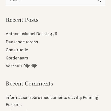
Z
o
e
Recent Posts
k
n
Anthoniuskapel Deest 1456
a
Dansende torens
a
r
Constructie
:
Gordenaars
Veerhuis Rijndijk
Recent Comments
informacion sobre medicamento elavil
Penning
op
Eurocris