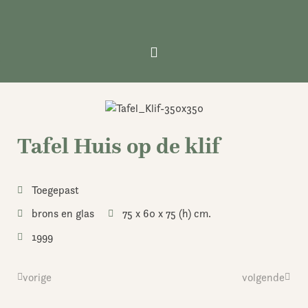
Ga
naar
de
inhoud
Tafel Huis op de klif
Toegepast
brons en glas
75 x 60 x 75 (h) cm.
1999
Vorige
vorige
volgende
Volge