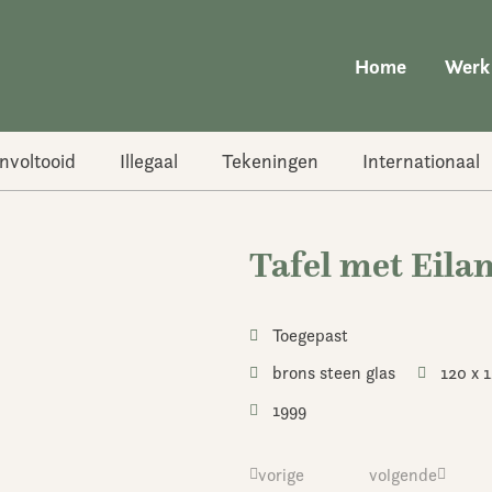
Home
Werk
nvoltooid
Illegaal
Tekeningen
Internationaal
Tafel met Eila
Toegepast
brons steen glas
120 x 1
1999
Vorige
vorige
volgende
Volgend