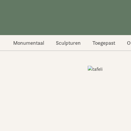
Ga
naar
de
inhoud
Monumentaal
Sculpturen
Toegepast
O