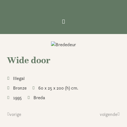
Skip
to
content
Wide door
Illegal
Bronze
60 x 25 x 200 (h) cm.
1995
Breda
Prev
vorige
volgende
Next